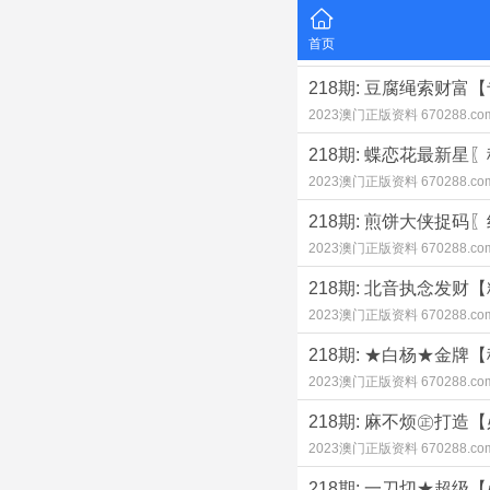
首页
218期: 豆腐绳索财
2023澳门正版资料 670288.co
218期: 蝶恋花最新
2023澳门正版资料 670288.co
218期: 煎饼大侠捉
2023澳门正版资料 670288.co
218期: 北音执念发
2023澳门正版资料 670288.co
218期: ★白杨★金
2023澳门正版资料 670288.co
218期: 麻不烦㊣打
2023澳门正版资料 670288.co
218期: 一刀切★超